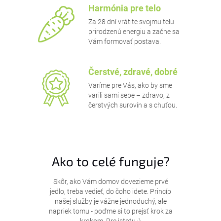
Harmónia pre telo
Za 28 dní vrátite svojmu telu
prirodzenú energiu a začne sa
Vám formovať postava.
Čerstvé, zdravé, dobré
Varíme pre Vás, ako by sme
varili sami sebe – zdravo, z
čerstvých surovín a s chuťou.
Ako to celé funguje?
Skôr, ako Vám domov dovezieme prvé
jedlo, treba vedieť, do čoho idete. Princíp
našej služby je vážne jednoduchý, ale
napriek tomu - poďme si to prejsť krok za
krokom. Pre istotu :)