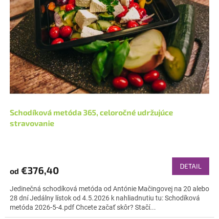
Schodíková metóda 365, celoročné udržujúce
stravovanie
Priemerné
hodnotenie
produktu
DETAIL
€376,40
od
je
4,9
Jedinečná schodíková metóda od Antónie Mačingovej na 20 alebo
z
28 dní Jedálny lístok od 4.5.2026 k nahliadnutiu tu: Schodíková
5
metóda 2026-5-4.pdf Chcete začať skôr? Stačí...
hviezdičiek.