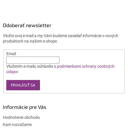
p
ä
t
i
Odoberať newsletter
e
Vložte svoj e-mail a my Vám budeme zasielať informácie o nových
produktoch na našom e-shope.
Email
Vložením e-mailu súhlasíte s
podmienkami ochrany osobných
údajov
PRIHLÁSIŤ SA
Informácie pre Vás
Hodnotenie obchodu
Kam rozvážame