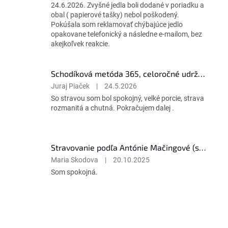
5
24.6.2026. Zvyšné jedla boli dodané v poriadku a
hviezdičiek.
obal ( papierové tašky) nebol poškodený.
Pokúšala som reklamovať chýbajúce jedlo
opakovane telefonický a následne e-mailom, bez
akejkoľvek reakcie.
Schodíková metóda 365, celoročné udržujúce stravovanie
Hodnotenie
Juraj Piaček
|
24.5.2026
produktu
So stravou som bol spokojný, velké porcie, strava
je
rozmanitá a chutná. Pokračujem dalej .
5
z
5
hviezdičiek.
Stravovanie podľa Antónie Mačingové (stravovanie pre každého)
Hodnotenie
Maria Skodova
|
20.10.2025
produktu
Som spokojná.
je
5
z
5
Z
hviezdičiek.
á