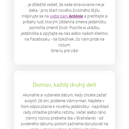
... je dôležité vedieť, že naše stravovanie nie je
diéta - je to štart nového životného štýlu.
Inšpirujte sa na
webe pani
Antónie
a prečítajte si
príbehy ľudí, ktorým 28denná zmena jedálničku
pomohla zmeniť život. Pozrite si ukážku
jedálnička a opýtajte sa nás alebo našich klientov
na Facebooku - na čokoľvek, čo Vám príde na
rozum.
Sme tu pre Vás!
Domov, každý druhý deň
Akonáhle si vyberiete dátum, kedy chcete začať
svojich 28 dní, pošleme Vám e-mail. Nájdete v
ňom odporúčanie k novému jedálničku - napríklad
rady ohľadne pitného režimu. Večer alebo ráno
(ranný rozvoz prebieha iba v Bratislave) - od
zvoleného dátumu potom začneme doručovať na