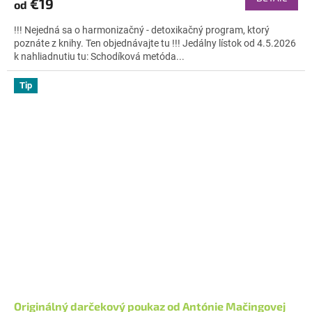
€19
od
je
5,0
!!! Nejedná sa o harmonizačný - detoxikačný program, ktorý
z
poznáte z knihy. Ten objednávajte tu !!! Jedálny lístok od 4.5.2026
5
k nahliadnutiu tu: Schodíková metóda...
hviezdičiek.
Tip
Originálný darčekový poukaz od Antónie Mačingovej