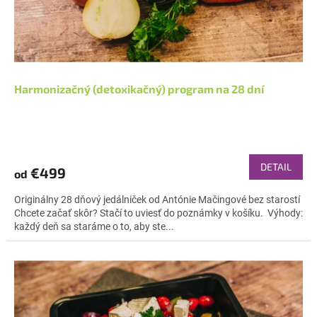
Harmonizačný (detoxikačný) program na 28 dní
Priemerné
hodnotenie
produktu
DETAIL
€499
od
je
4,8
Originálny 28 dňový jedálniček od Antónie Mačingové bez starostí
z
Chcete začať skôr? Stačí to uviesť do poznámky v košíku. Výhody:
5
každý deň sa staráme o to, aby ste...
hviezdičiek.