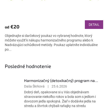
DETAIL
€20
od
Objednajte si darčekový poukaz vo vybranej hodnote, ktorý
môžete využiť k nákupu harmonizačného programu alebo k
Nadväzujúci schůdkové metódy. Poukaz uplatníte individuálne
po...
Posledné hodnotenie
Harmonizačný (detoxikačný) program na 28 dní
Hodnotenie
Daša Škrková
|
25.6.2026
produktu
Dobrý deň, opakovane si u Vás objednávam
je
stravovanie niekoľko rokov a bola som s jedlom i
3
dovozom jedla spokojná. Žiaľ v dodávke jedla na
z
stredu a štvrtok chýbali raňajky na stredu