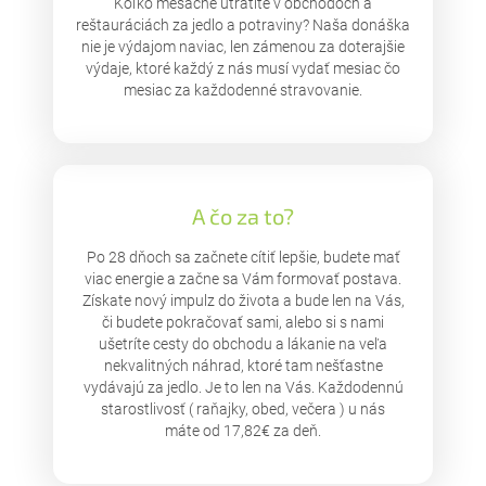
Koľko mesačne utratíte v obchodoch a
reštauráciách za jedlo a potraviny? Naša donáška
nie je výdajom naviac, len zámenou za doterajšie
výdaje, ktoré každý z nás musí vydať mesiac čo
mesiac za každodenné stravovanie.
A čo za to?
Po 28 dňoch sa začnete cítiť lepšie, budete mať
viac energie a začne sa Vám formovať postava.
Získate nový impulz do života a bude len na Vás,
či budete pokračovať sami, alebo si s nami
ušetríte cesty do obchodu a lákanie na veľa
nekvalitných náhrad, ktoré tam nešťastne
vydávajú za jedlo. Je to len na Vás. Každodennú
starostlivosť ( raňajky, obed, večera ) u nás
máte od 17,82€ za deň.