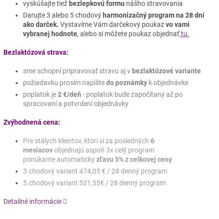
vyskúšajte tiež
bezlepkovú formu
nášho stravovania
Darujte 3 alebo 5 chodový
harmonizačný program na 28 dní
ako darček.
Vystavíme Vám darčekový poukaz
vo vami
vybranej hodnote
, alebo si môžete poukaz objednať
tu.
Bezlaktózová strava:
sme schopní pripravovať stravu aj v
bezlaktózové variante
požiadavku prosím napíšte
do poznámky
k objednávke
poplatok je
2 €/deň
- poplatok bude započítaný až po
spracovaní a potvrdení objednávky
Zvýhodnená cena:
Pre stálych klientov, ktorí si za posledných
6
mesiacov
objednajú aspoň 3x celý program
ponúkame
automaticky
zľavu 5% z celkovej ceny
3.chodový variant
474,05
€ / 28 denný program
5.chodový variant
521,55
€ / 28 denný program
Detailné informácie