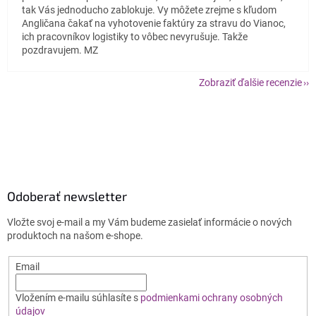
tak Vás jednoducho zablokuje. Vy môžete zrejme s kľudom
Angličana čakať na vyhotovenie faktúry za stravu do Vianoc,
ich pracovníkov logistiky to vôbec nevyrušuje. Takže
pozdravujem. MZ
Zobraziť ďalšie recenzie
Z
á
p
ä
t
i
Odoberať newsletter
e
Vložte svoj e-mail a my Vám budeme zasielať informácie o nových
produktoch na našom e-shope.
Email
Vložením e-mailu súhlasíte s
podmienkami ochrany osobných
údajov