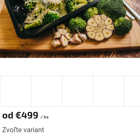
od
€499
/ ks
Jednotková
Zvoľte variant
cena: