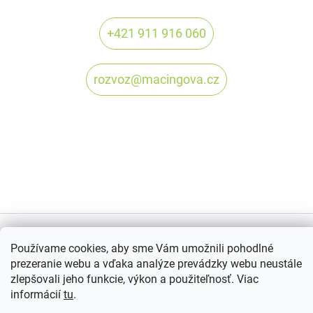
+421 911 916 060
rozvoz@macingova.cz
Používame cookies, aby sme Vám umožnili pohodlné
Vytvoril Shoptet
prezeranie webu a vďaka analýze prevádzky webu neustále
zlepšovali jeho funkcie, výkon a použiteľnosť. Viac
Copyright 2026
Mačingovádonáška.sk
. Všetky práva vyhradené.
informácií
tu
.
Upraviť nastavenie cookies