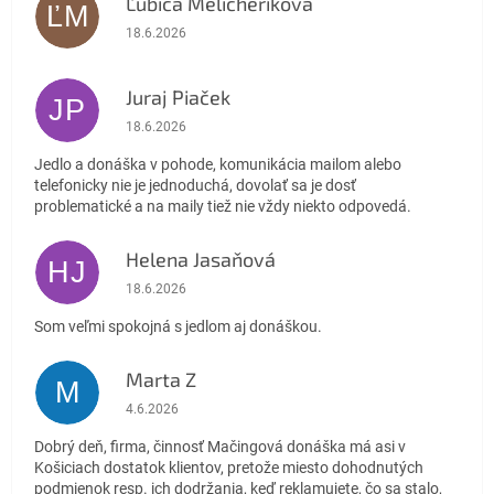
Ľubica Melicheríková
ĽM
Hodnotenie obchodu je 5 z 5 hviezdičiek.
18.6.2026
Juraj Piaček
JP
Hodnotenie obchodu je 4 z 5 hviezdičiek.
18.6.2026
Jedlo a donáška v pohode, komunikácia mailom alebo
telefonicky nie je jednoduchá, dovolať sa je dosť
problematické a na maily tiež nie vždy niekto odpovedá.
Helena Jasaňová
HJ
Hodnotenie obchodu je 5 z 5 hviezdičiek.
18.6.2026
Som veľmi spokojná s jedlom aj donáškou.
Marta Z
M
Hodnotenie obchodu je 1 z 5 hviezdičiek.
4.6.2026
Dobrý deň, firma, činnosť Mačingová donáška má asi v
Košiciach dostatok klientov, pretože miesto dohodnutých
podmienok resp. ich dodržania, keď reklamujete, čo sa stalo,