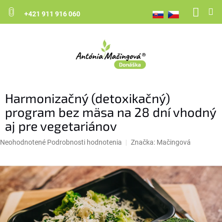
NÁK
Prejsť
na
+421 911 916 060
KOŠ
obsah
Harmonizačný (detoxikačný)
program bez mäsa na 28 dní vhodný
aj pre vegetariánov
Priemerné
Neohodnotené
Podrobnosti hodnotenia
Značka:
Mačingová
hodnotenie
produktu
je
0,0
z
5
hviezdičiek.