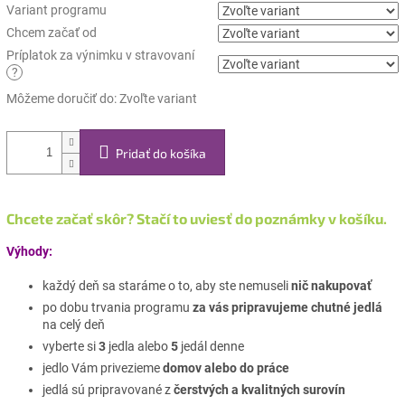
Variant programu
Chcem začať od
Príplatok za výnimku v stravovaní
?
Môžeme doručiť do:
Zvoľte variant
Pridať do košíka
Chcete začať skôr? Stačí to uviesť do poznámky v k
ošíku.
Výhody:
každý deň sa staráme o to, aby ste nemuseli
nič nakupovať
po dobu trvania programu
za vás pripravujeme chutné jedlá
na celý deň
vyberte si
3
jedla alebo
5
jedál denne
jedlo Vám privezieme
domov alebo do práce
jedlá sú pripravované z
čerstvých a kvalitných surovín