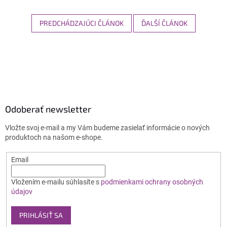
PREDCHÁDZAJÚCI ČLÁNOK
ĎALŠÍ ČLÁNOK
Z
á
p
ä
t
i
Odoberať newsletter
e
Vložte svoj e-mail a my Vám budeme zasielať informácie o nových
produktoch na našom e-shope.
Email
Vložením e-mailu súhlasíte s
podmienkami ochrany osobných
údajov
PRIHLÁSIŤ SA