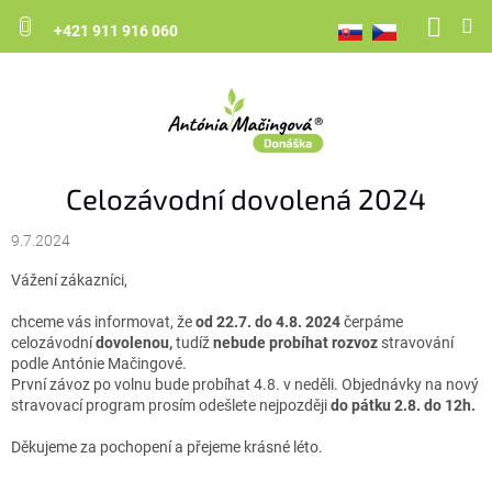
NÁK
Prejsť
na
+421 911 916 060
KOŠ
obsah
Celozávodní dovolená 2024
9.7.2024
Vážení zákazníci,
chceme vás informovat, že
od 22.7. do 4.8. 2024
čerpáme
celozávodní
dovolenou,
tudíž
nebude probíhat rozvoz
stravování
podle Antónie Mačingové.
První závoz po volnu bude probíhat 4.8. v neděli. Objednávky na nový
stravovací program prosím odešlete nejpozději
do pátku 2.8. do 12h.
Děkujeme za pochopení a přejeme krásné léto.