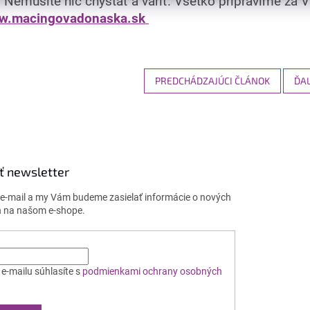
. Nemusíte nič chystať a variť. Všetko pripravíme za 
w.macingovadonaska.sk
PREDCHÁDZAJÚCI ČLÁNOK
ĎAL
ť newsletter
j e-mail a my Vám budeme zasielať informácie o nových
 na našom e-shope.
e-mailu súhlasíte s
podmienkami ochrany osobných