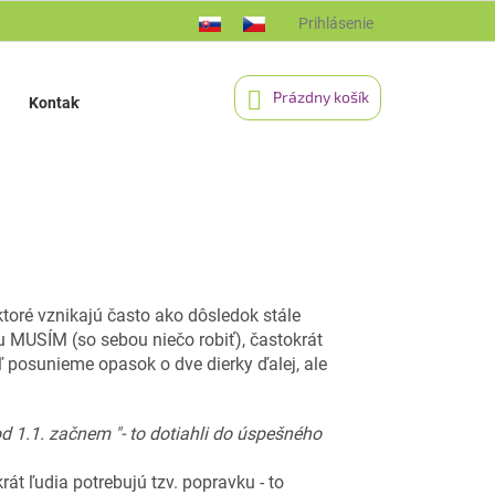
Prihlásenie
NÁKUPNÝ
Prázdny košík
Kontakt
Aktuality
Blog
KOŠÍK
toré vznikajú často ako dôsledok stále
u MUSÍM (so sebou niečo robiť), častokrát
 posunieme opasok o dve dierky ďalej, ale
od 1.1. začnem "- to dotiahli do úspešného
krát ľudia potrebujú tzv. popravku - to