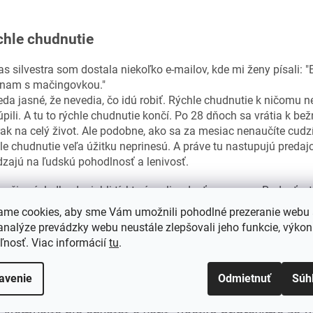
chle chudnutie
s silvestra som dostala niekoľko e-mailov, kde mi ženy písali: 
ínam s mačingovkou."
eda jasné, že nevedia, čo idú robiť. Rýchle chudnutie k ničomu ne
pili. A tu to rýchle chudnutie končí. Po 28 dňoch sa vrátia k
ak na celý život. Ale podobne, ako sa za mesiac nenaučíte cudz
le chudnutie veľa úžitku neprinesú. A práve tu nastupujú predaj
zajú na ľudskú pohodlnosť a lenivosť.
epšie výsledky dosiahli tí, ktorí mali radosť zo zmeny. Radosť z 
m pocite nasýtenia dopracujú k zvýšenej kvalite zdravia a úbytk
ame cookies, aby sme Vám umožnili pohodlné prezeranie webu
iách a kíl navyše. Tešili sa na proces prípravy nových jedál, na z
nalýze prevádzky webu neustále zlepšovali jeho funkcie, výkon
ú prejavovať výsledky ich snaženia a netlačili na to KEDY... Uved
ľnosť. Viac informácií
tu
.
šenie zdravotného stavu nenastalo po jednom mesiaci. Boli dôsledn
vé chudnutie.
avenie
Odmietnuť
Súh
iaľ ste na takú zmenu pripravení, využite zdravé chu