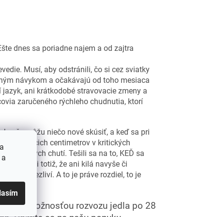
"Ešte dnes sa poriadne najem a od zajtra
vedie. Musí, aby odstránili, čo si cez sviatky
 bežným návykom a očakávajú od toho mesiaca
í jazyk, ani krátkodobé stravovacie zmeny a
covia zaručeného rýchleho chudnutia, ktorí
toho, že môžu niečo nové skúsiť, a keď sa pri
u nežiaducich centimetrov v kritických
 a
ážitok nových chutí. Tešili sa na to, KEĎ sa
 a
omovali si totiž, že ani kilá navyše či
í a trpezliví. A to je práve rozdiel, to je
lasím
dnutie s možnosťou rozvozu jedla po 28