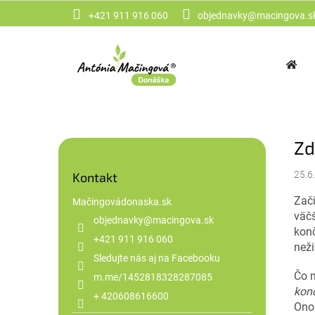
Prejsť
+421 911 916 060
objednavky@macingova.s
na
obsah
B
Zd
o
č
25.6
Kontakt
n
Zači
Mačingovádonaska.sk
ý
väčš
p
objednavky
@
macingova.sk
konč
a
+421 911 916 060
než
n
Sledujte nás aj na Facebooku
e
Čo m
m.me/1452818328287085
l
kon
+ 420608616600
Ono 