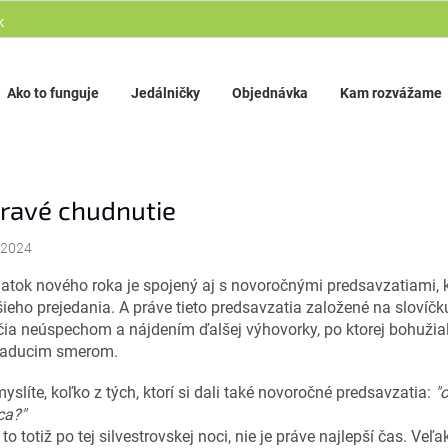
k
Ako to funguje
Jedálničky
Objednávka
Kam rozvážame
ravé chudnutie
.2024
atok nového roka je spojený aj s novoročnými predsavzatiami, k
ieho prejedania. A práve tieto predsavzatia založené na slovíčk
ia neúspechom a nájdením ďalšej výhovorky, po ktorej bohužiaľ
iaducim smerom.
yslíte, koľko z tých, ktorí si dali také novoročné predsavzatia:
"
ca?"
to totiž po tej silvestrovskej noci, nie je práve najlepší čas. Veľa