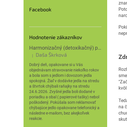
znam
Facebook
Poto
naro
Poki
nepr
Hodnotenie zákazníkov
Harmonizačný (detoxikačný) program na 28 dní
Daša Škrková
|
Zd
Hodnotenie produktu je 3 z 5 hviezdičiek.
Dobrý deň, opakovane si u Vás
Rozh
objednávam stravovanie niekoľko rokov
sme 
a bola som s jedlom i dovozom jedla
spokojná. Žiaľ v dodávke jedla na stredu
"Zač
a štvrtok chýbali raňajky na stredu
kvôl
24.6.2026. Zvyšné jedla boli dodané v
poriadku a obal ( papierové tašky) nebol
Ted
poškodený. Pokúšala som reklamovať
na č
chýbajúce jedlo opakovane telefonický a
chud
následne e-mailom, bez akejkoľvek
reakcie.
skut