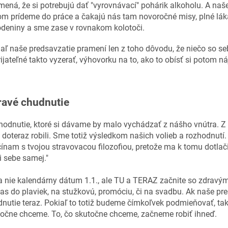
ená, že si potrebujú dať "vyrovnávací" pohárik alkoholu. A naš
m prídeme do práce a čakajú nás tam novoročné misy, plné láka
deniny a sme zase v rovnakom kolotoči.
aľ naše predsavzatie pramení len z toho dôvodu, že niečo so se
ijateľné takto vyzerať, výhovorku na to, ako to obísť si potom n
ravé chudnutie
odnutie, ktoré si dávame by malo vychádzať z nášho vnútra. Z
doteraz robili. Sme totiž výsledkom našich volieb a rozhodnut
ínam s tvojou stravovacou filozofiou, pretože ma k tomu dotlači
i sebe samej."
a nie kalendárny dátum 1.1., ale TU a TERAZ začnite so zdra
as do plaviek, na stužkovú, promóciu, či na svadbu. Ak naše p
nutie teraz. Pokiaľ to totiž budeme čímkoľvek podmieňovať, tak 
očne chceme. To, čo skutočne chceme, začneme robiť ihneď.