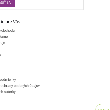
ÁSIŤ SA
ie pre Vás
e obchodu
žame
guje
a
podmienky
 ochrany osobných údajov
web autorky
rozvo