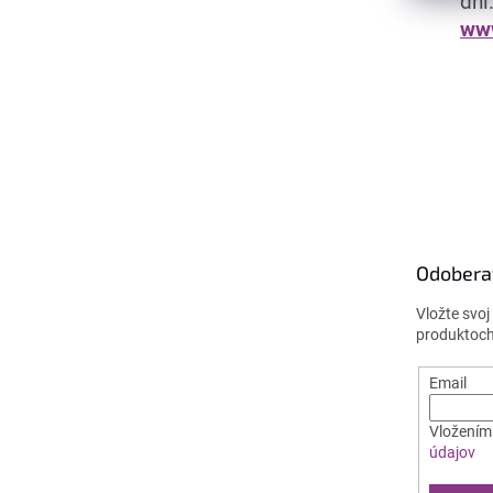
dní
ww
Z
á
p
ä
Odobera
t
i
Vložte svo
e
produktoch
Email
Vložením 
údajov