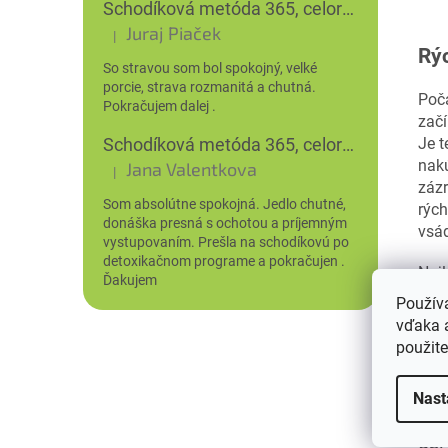
Schodíková metóda 365, celoročné udržujúce stravovanie
Juraj Piaček
|
Hodnotenie produktu je 5 z 5 hviezdičiek.
Rý
So stravou som bol spokojný, velké
porcie, strava rozmanitá a chutná.
Poča
Pokračujem dalej .
zač
Schodíková metóda 365, celoročné udržujúce stravovanie
Je t
nakú
Jana Valentkova
|
Hodnotenie produktu je 5 z 5 hviezdičiek.
zázr
Som absolútne spokojná. Jedlo chutné,
rých
donáška presná s ochotou a príjemným
vsád
vystupovaním. Prešla na schodíkovú po
detoxikačnom programe a pokračujen .
Najl
Ďakujem
plno
Použív
part
vďaka a
začn
použite
zhor
zdra
Nast
Pok