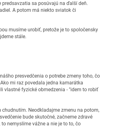
e predsavzatia sa posúvajú na ďalší deň.
diel. A potom má niekto sviatok či
bou musíme urobiť, pretože je to spoločensky
ájdeme stále.
 nášho presvedčenia o potrebe zmeny toho, čo
í. Ako mi raz povedala jedna kamarátka
li vlastné fyzické obmedzenia - "idem to robiť
vým chudnutím. Neodkladajme zmenu na potom,
resvedčenie bude skutočné, začneme zdravé
to nemyslíme vážne a nie je to to, čo